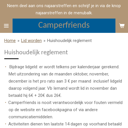
Neem deel aan ons najaarstreffen en schrijf je in via de knop
Ga
najaarstreffen in de menubalk.
direct
naar
Camperfriends
de
hoofdinhoud
Home
»
Lid worden
»
Huishoudelijk reglement
Huishoudelijk reglement
Bijdrage lidgeld: er wordt telkens per kalenderjaar gerekend.
Met uitzondering van de maanden oktober, november,
december is het pro rato aan 3 € per maand inclusief lidgeld
daarop volgend jaar. Vb Iemand wordt lid in november dan
betaald hij 6€ + 20€ dus 26€.
Camperfriends is nooit verantwoordelijk voor fouten vermeld
op de website en facebookpagina of via andere
communicatiemiddelen.
Activiteiten dienen ten laatste 14 dagen op voorhand betaald