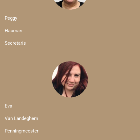
Peggy
Hauman
Secretaris
Eva
Van Landeghem
Penningmeester