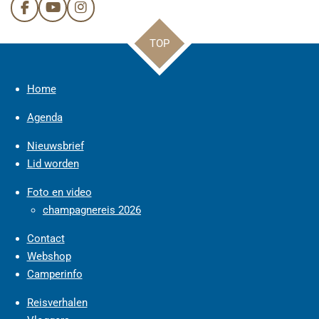
F
Y
I
a
o
n
c
u
s
TOP
e
T
t
b
u
a
o
b
g
Home
o
e
r
k
a
m
Agenda
Nieuwsbrief
Lid worden
Foto en video
champagnereis 2026
Contact
Webshop
Camperinfo
Reisverhalen