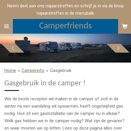
Neem deel aan ons najaarstreffen en schrijf je in via de knop
Ga
najaarstreffen in de menubalk.
direct
naar
Camperfriends
de
hoofdinhoud
Home
»
Camperinfo
»
Gasgebruik
Gasgebruik in de camper !
Wie de beste recepten wil maken in de camper of zich in de
winter na een wandeling wil opwarmen, heeft ongetwijfeld gas
nodig. Hoe zit een gasinstallatie van de camper nu in elkaar?
Welk gas hebben we in de camper nodig? Wat zijn de gevaren?
en waar moeten we op letten. Lees op deze pagina alles over