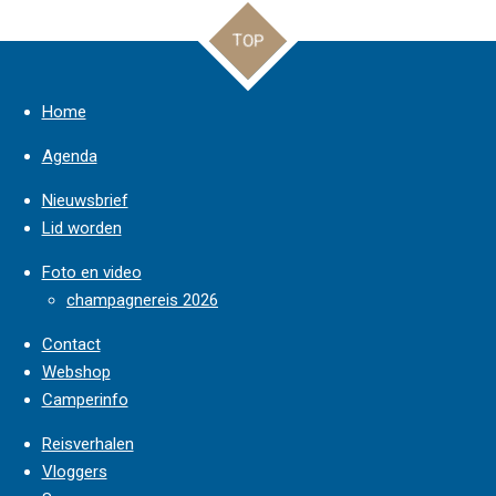
n
e
n
TOP
Home
Agenda
Nieuwsbrief
Lid worden
Foto en video
champagnereis 2026
Contact
Webshop
Camperinfo
Reisverhalen
Vloggers