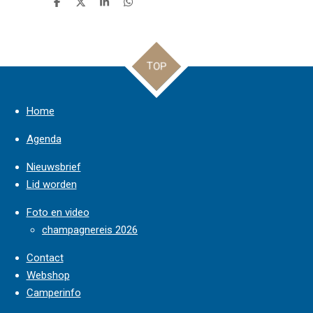
D
D
S
D
e
e
h
e
l
e
a
l
e
l
r
e
n
e
n
TOP
Home
Agenda
Nieuwsbrief
Lid worden
Foto en video
champagnereis 2026
Contact
Webshop
Camperinfo