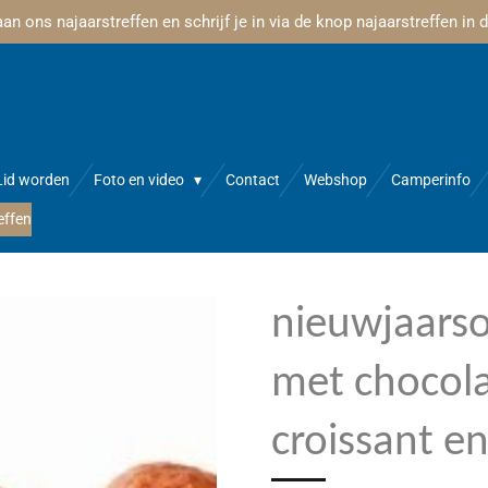
n ons najaarstreffen en schrijf je in via de knop najaarstreffen in
Lid worden
Foto en video
Contact
Webshop
Camperinfo
effen
nieuwjaarso
met chocol
croissant en