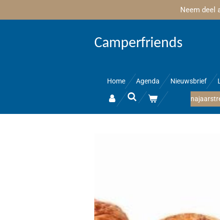
Neem deel aa
Ga
direct
naar
Camperfriends
de
hoofdinhoud
Home
Agenda
Nieuwsbrief
najaarstr