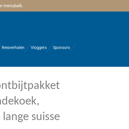
 de menubalk.
Reisverhalen
Vloggers
Sponsors
ntbijtpakket
adekoek,
 lange suisse