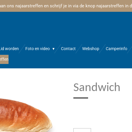
n ons najaarstreffen en schrijf je in via de knop najaarstreffen in
Lid worden
Foto en video
Contact
Webshop
Camperinfo
effen
Sandwich
€ 0,85