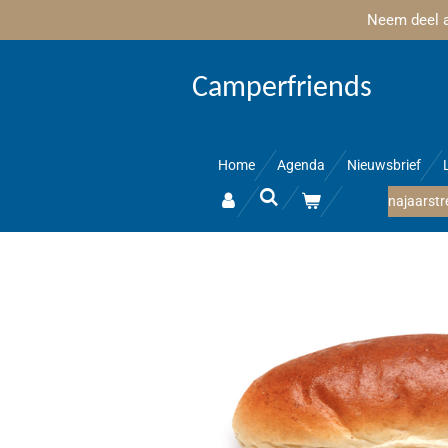
Neem deel aa
Ga
direct
naar
Camperfriends
de
hoofdinhoud
Home
Agenda
Nieuwsbrief
najaarstr