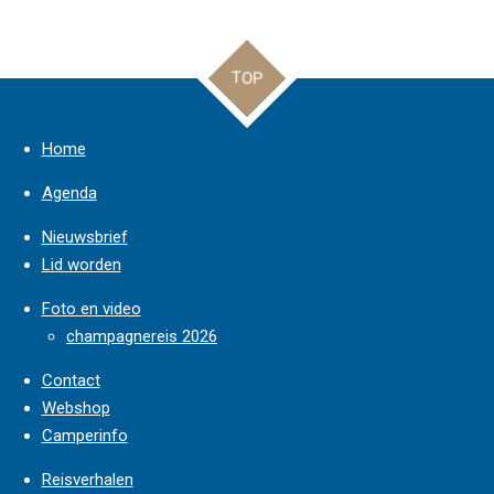
l
e
a
l
e
l
r
e
n
e
n
TOP
Home
Agenda
Nieuwsbrief
Lid worden
Foto en video
champagnereis 2026
Contact
Webshop
Camperinfo
Reisverhalen