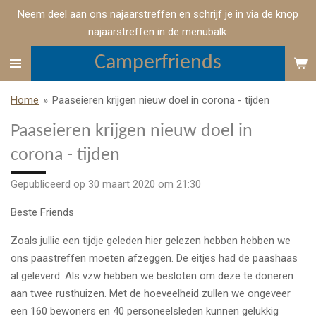
Neem deel aan ons najaarstreffen en schrijf je in via de knop
Ga
najaarstreffen in de menubalk.
direct
naar
Camperfriends
de
hoofdinhoud
Home
»
Paaseieren krijgen nieuw doel in corona - tijden
Paaseieren krijgen nieuw doel in
corona - tijden
Gepubliceerd op 30 maart 2020 om 21:30
Beste Friends
Zoals jullie een tijdje geleden hier gelezen hebben hebben we
ons paastreffen moeten afzeggen. De eitjes had de paashaas
al geleverd. Als vzw hebben we besloten om deze te doneren
aan twee rusthuizen. Met de hoeveelheid zullen we ongeveer
een 160 bewoners en 40 personeelsleden kunnen gelukkig