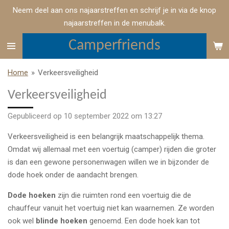
Neem deel aan ons najaarstreffen en schrijf je in via de knop
Ga
najaarstreffen in de menubalk.
direct
naar
Camperfriends
de
hoofdinhoud
Home
»
Verkeersveiligheid
Verkeersveiligheid
Gepubliceerd op 10 september 2022 om 13:27
Verkeersveiligheid is een belangrijk maatschappelijk thema.
Omdat wij allemaal met een voertuig (camper) rijden die groter
is dan een gewone personenwagen willen we in bijzonder de
dode hoek onder de aandacht brengen.
Dode hoeken
zijn die ruimten rond een voertuig die de
chauffeur vanuit het voertuig niet kan waarnemen. Ze worden
ook wel
blinde hoeken
genoemd. Een dode hoek kan tot