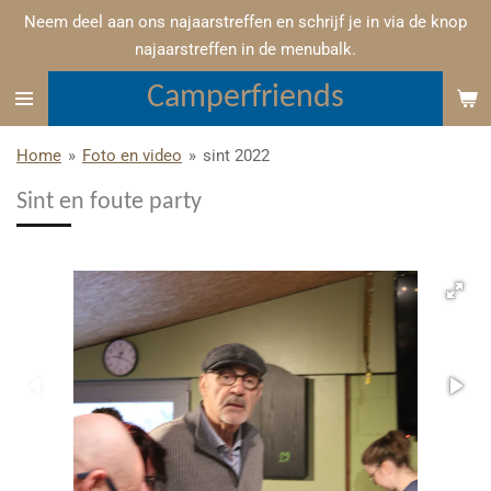
Neem deel aan ons najaarstreffen en schrijf je in via de knop
Ga
najaarstreffen in de menubalk.
direct
naar
Camperfriends
de
hoofdinhoud
Home
»
Foto en video
»
sint 2022
Sint en foute party