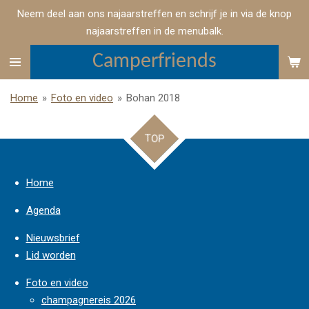
Neem deel aan ons najaarstreffen en schrijf je in via de knop
Ga
najaarstreffen in de menubalk.
direct
naar
Camperfriends
de
hoofdinhoud
Home
»
Foto en video
»
Bohan 2018
TOP
Home
Agenda
Nieuwsbrief
Lid worden
Foto en video
champagnereis 2026