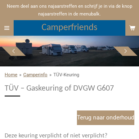
Neem deel aan ons najaarstreffen en schrijf je in via de knop
Ga
najaarstreffen in de menubalk.
direct
naar
Camperfriends
de
hoofdinhoud
Home
»
Camperinfo
»
TÜV-Keuring
TÜV – Gaskeuring of DVGW G607
Terug naar onderhoud
Deze keuring verplicht of niet verplicht?