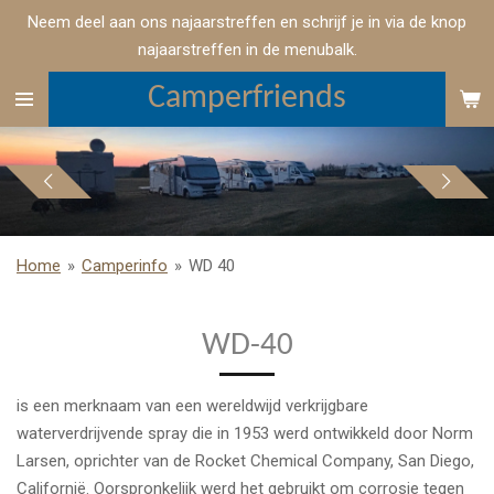
Neem deel aan ons najaarstreffen en schrijf je in via de knop
Ga
najaarstreffen in de menubalk.
direct
naar
Camperfriends
de
hoofdinhoud
Home
»
Camperinfo
»
WD 40
WD-40
is een merknaam van een wereldwijd verkrijgbare
waterverdrijvende spray die in 1953 werd ontwikkeld door Norm
Larsen, oprichter van de Rocket Chemical Company, San Diego,
Californië. Oorspronkelijk werd het gebruikt om corrosie tegen