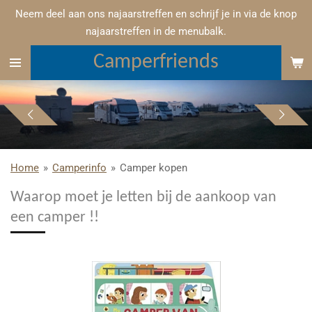
Neem deel aan ons najaarstreffen en schrijf je in via de knop
Ga
najaarstreffen in de menubalk.
direct
naar
Camperfriends
de
hoofdinhoud
Home
»
Camperinfo
»
Camper kopen
Waarop moet je letten bij de aankoop van
een camper !!